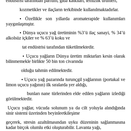
endüstrisi tarafından parfüm, gıda katkıları, temizlik ürünleri,
kozmetikler ve ilaçların terkibinde kullanılmaktadırlar.
• Özellikle son yıllarda aromaterapide kullanımları
yaygınlaşmıştır.
• Dünya uçucu yağ üretiminin %3’ü ilaç sanayi, % 34’ü
alkolsüz içkiler ve % 63’ü koku ve
tat endüstrisi tarafından tüketilmektedir.
• Uçucu yağların Dünya üretim miktarları kesin olarak
bilinmemekle birlikte 50 bin ton civarında
olduğu tahmin edilmektedir.
• Uçucu yağ pazarında turunçgil yağlarının (portakal ve
limon uçucu yağının) ilk sıralarda yer aldığı,
bunları nane türlerinden elde edilen yağların izlediği
görülmektedir.
Uçucu yağlar, vücuda solunum ya da cilt yoluyla alındığında
sinir sistemi üzerinden beyinle
etkileşime
geçerek, stresin azaltılmasından uyku düzeninin sağlanmasına
kadar birçok olumlu
etki oluşturabilir. Lavanta yağı,