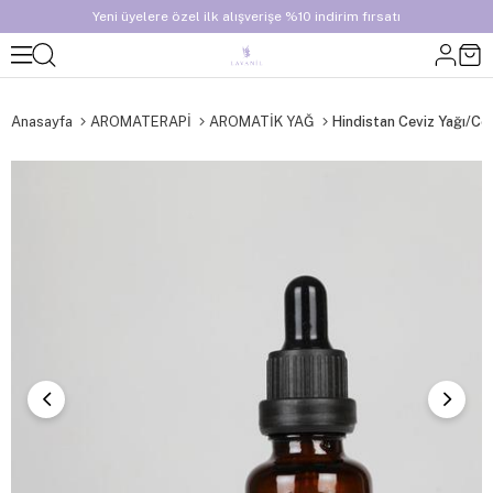
Yeni üyelere özel ilk alışverişe %10 indirim fırsatı
Anasayfa
AROMATERAPİ
AROMATİK YAĞ
Hindistan Ceviz Yağı/Co