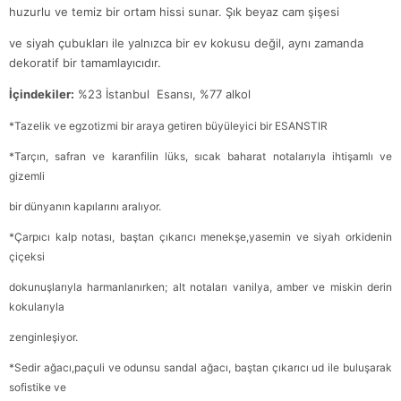
huzurlu ve temiz bir ortam hissi sunar. Şık beyaz cam şişesi
ve siyah çubukları ile yalnızca bir ev kokusu değil, aynı zamanda
dekoratif bir tamamlayıcıdır.
İçindekiler:
%23 İstanbul Esansı, %77 alkol
*Tazelik ve egzotizmi bir araya getiren büyüleyici bir ESANSTIR
*Tarçın, safran ve karanfilin lüks, sıcak baharat notalarıyla ihtişamlı ve
gizemli
bir dünyanın kapılarını aralıyor.
*Çarpıcı kalp notası, baştan çıkarıcı menekşe,
yasemin ve siyah orkidenin
çiçeksi
dokunuşlarıyla harmanlanırken; alt
notaları vanilya, amber ve miskin derin
kokularıyla
zenginleşiyor.
*Sedir ağacı,
paçuli ve odunsu sandal ağacı, baştan çıkarıcı ud ile buluşarak
sofistike ve