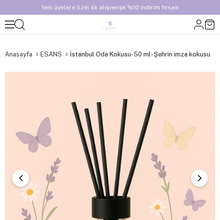
Yeni üyelere özel ilk alışverişe %10 indirim fırsatı
Anasayfa
ESANS
İstanbul Oda Kokusu-50 ml- Şehrin imza kokusu