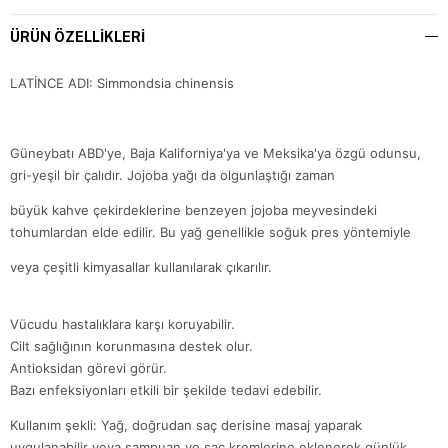
ÜRÜN ÖZELLIKLERI
LATİNCE ADI: Simmondsia chinensis
Güneybatı ABD'ye, Baja Kaliforniya'ya ve Meksika'ya özgü odunsu,
gri-yeşil bir çalıdır. Jojoba yağı da olgunlaştığı zaman
büyük kahve çekirdeklerine benzeyen jojoba meyvesindeki
tohumlardan elde edilir. Bu yağ genellikle soğuk pres yöntemiyle
veya çeşitli kimyasallar kullanılarak çıkarılır.
Vücudu hastalıklara karşı koruyabilir.
Cilt sağlığının korunmasına destek olur.
Antioksidan görevi görür.
Bazı enfeksiyonları etkili bir şekilde tedavi edebilir.
Kullanım şekli: Yağ, doğrudan saç derisine masaj yaparak
uygulanabilir veya şampuan ve saç kremlerine eklenerek günlük