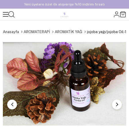
Yeni üyelere özel ilk alışverişe %10 indirim fırsatı
Anasayfa
AROMATERAPİ
AROMATİK YAĞ
jojoba yağı/jojoba Oil-10