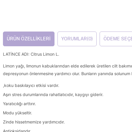
ÜRÜN ÖZELLIKLERI
YORUMLAR
(0)
ÖDEME SEÇ
LATİNCE ADI: Citrus Limon L.
Limon yağı, limonun kabuklarından elde edilerek üretilen cilt bakımın
depresyonun önlenmesine yardımcı olur. Bunların yanında solunum hasta
,koku baskılayıcı etkisi vardır.
Aşırı stres durumlarında rahatlatıcıdır, kaygıyı giderir.
Yaratıcılığı arttırır.
Modu yükseltir.
Zinde hissetmemize yardımcıdır.
Antioksidandır.