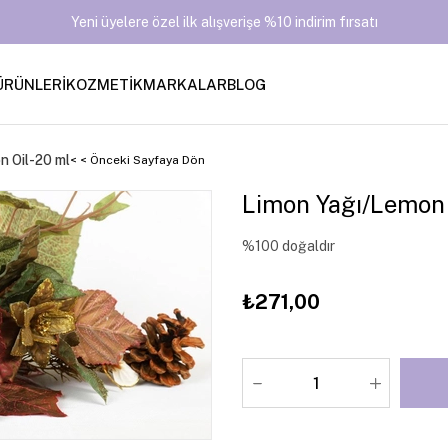
Yeni üyelere özel ilk alışverişe %10 indirim fırsatı
ÜRÜNLERİ
KOZMETİK
MARKALAR
BLOG
n Oil-20 ml
< < Önceki Sayfaya Dön
Limon Yağı/Lemon 
%100 doğaldır
₺271,00