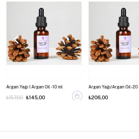
Argan Yağı I Argan Oil -10 ml
Argan Yağı/Argan Oıl-20
₺157,00
₺145,00
₺206,00