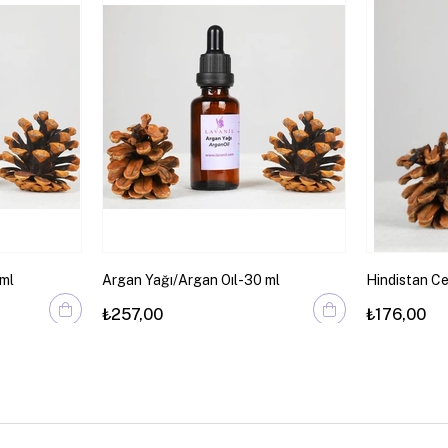
 ml
Argan Yağı/Argan Oıl-30 ml
Hindistan Ce
ml
₺257,00
₺176,00