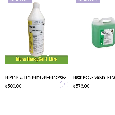
Ücretsiz Kargo
Ücretsiz Kargo
Hijyenik El Temizleme Jeli-Handygel-
Hazır Köpük Sabun_Perl
Ready
₺500,00
₺576,00