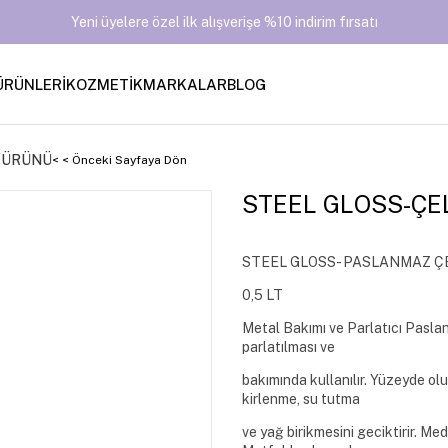
Yeni üyelere özel ilk alışverişe %10 indirim fırsatı
ÜRÜNLERİ
KOZMETİK
MARKALAR
BLOG
M ÜRÜNÜ
< < Önceki Sayfaya Dön
STEEL GLOSS-ÇE
STEEL GLOSS- PASLANMAZ ÇE
0,5 LT
Metal Bakımı ve Parlatıcı Paslanm
parlatılması ve
bakımında kullanılır. Yüzeyde olu
kirlenme, su tutma
ve yağ birikmesini geciktirir. Me