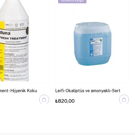
Ücretsiz Kargo
ment-Hijyenik Koku
Leifi-Okaliptüs ve amonyaklı-Sert
Yüzey Temizleyici
₺820,00