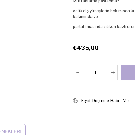
Mutfaklarda paslanmaz
çelik dış yüzeylerin bakımında kul
bakımında ve
parlatılmasında silikon bazlı ürü
₺435,00
Fiyat Düşünce Haber Ver
ENEKLERI