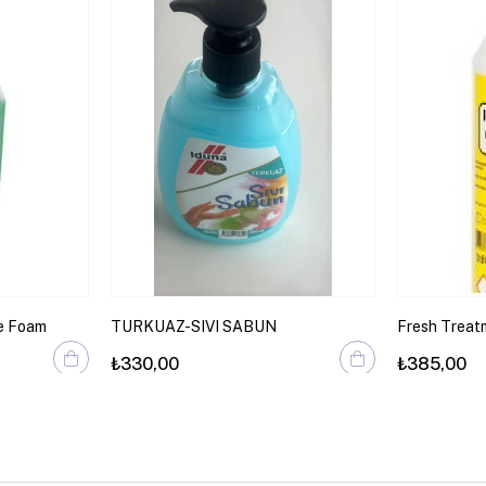
e Foam
TURKUAZ-SIVI SABUN
Fresh Treat
Giderici
₺330,00
₺385,00