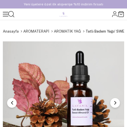
Yeni üyelere özel ilk alışverişe %10 indirim fırsatı
Anasayfa
AROMATERAPİ
AROMATİK YAĞ
Tatlı Badem Yağı/ SWE